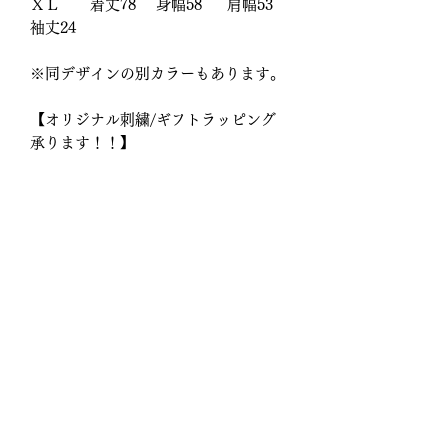
ＸＬ 着丈78 身幅58 肩幅53
袖丈24
※同デザインの別カラーもあります。
【オリジナル刺繍/ギフトラッピング
承ります！！】
ご要望欄からお気軽にお問い合わせく
ださい。
商品情報
SIZE: XL ※S、M、LはSOLD
返品・返金ポリシー
OUT、入荷待ちです。
数量限定製作商品につき、原則返品・
商品の配送について
返金不可となりますので予めご了承く
ださい。