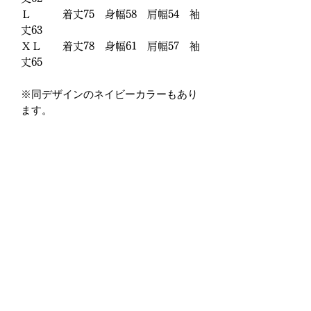
Ｌ 着丈75 身幅58 肩幅54 袖
丈63
ＸＬ 着丈78 身幅61 肩幅57 袖
丈65
※同デザインのネイビーカラーもあり
ます。
【オリジナル刺繍/ギフトラッピング
承ります！！】
ご要望欄からお気軽にお問い合わせく
ださい。
商品情報
SIZE: S/M/L/XL
返品・返金ポリシー
※S、M、L、XLはSOLD OUT、入荷
待ちです。
数量限定製作商品につき、原則返品・