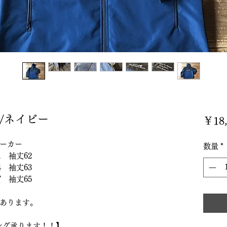
 /ネイビー
￥18,
ーカー
数量
*
 袖丈62
 袖丈63
 袖丈65
あります。
ング承ります！！】