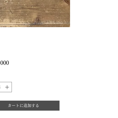
価
000
格
カートに追加する